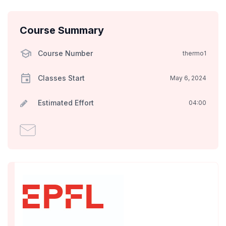
Course Summary
Course Number
thermo1
Classes Start
May 6, 2024
Estimated Effort
04:00
Email
someone
to
say
you've
enrolled
in
this